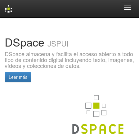
Skip
navigation
DSpace
JSPUI
DSpace almacena y facilita el acceso abierto a todo
tipo de contenido digital incluyendo texto, imágenes,
vídeos y colecciones de datos.
Leer más