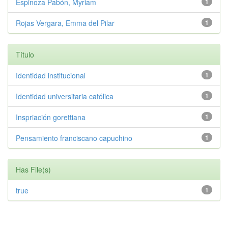
Espinoza Pabón, Myriam
1
Rojas Vergara, Emma del Pilar
1
Título
Identidad institucional
1
Identidad universitaria católica
1
Inspriación gorettiana
1
Pensamiento franciscano capuchino
1
Has File(s)
true
1