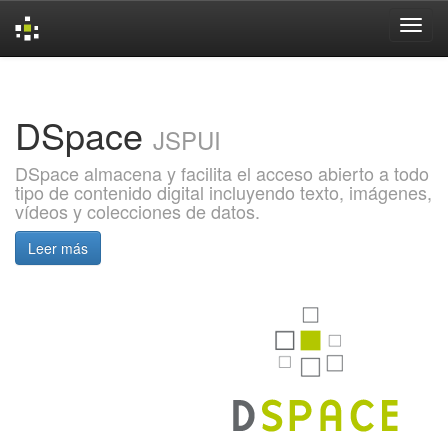
Skip
navigation
DSpace
JSPUI
DSpace almacena y facilita el acceso abierto a todo
tipo de contenido digital incluyendo texto, imágenes,
vídeos y colecciones de datos.
Leer más