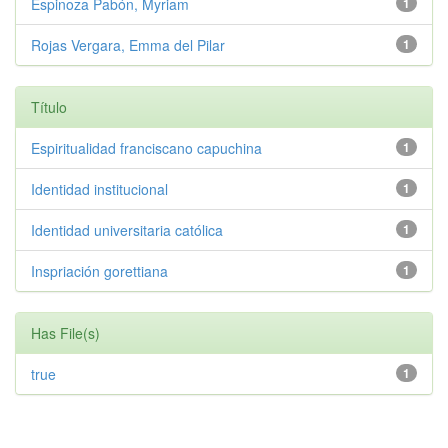
Espinoza Pabón, Myriam
1
Rojas Vergara, Emma del Pilar
1
Título
Espiritualidad franciscano capuchina
1
Identidad institucional
1
Identidad universitaria católica
1
Inspriación gorettiana
1
Has File(s)
true
1