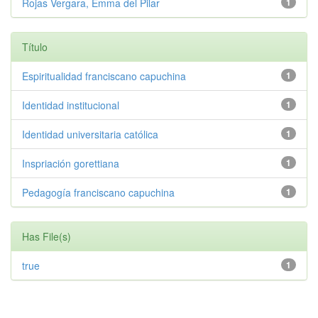
Rojas Vergara, Emma del Pilar
1
Título
Espiritualidad franciscano capuchina
1
Identidad institucional
1
Identidad universitaria católica
1
Inspriación gorettiana
1
Pedagogía franciscano capuchina
1
Has File(s)
true
1