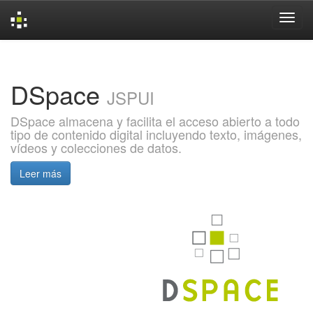
Skip
navigation
DSpace
JSPUI
DSpace almacena y facilita el acceso abierto a todo
tipo de contenido digital incluyendo texto, imágenes,
vídeos y colecciones de datos.
Leer más