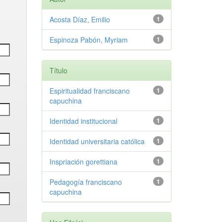
Acosta Díaz, Emilio
1
Espinoza Pabón, Myriam
1
Título
Espiritualidad franciscano
1
capuchina
Identidad institucional
1
Identidad universitaria católica
1
Inspriación gorettiana
1
Pedagogía franciscano
1
capuchina