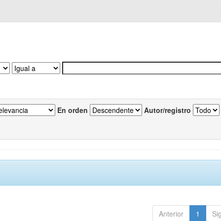
En orden
Autor/registro
Anterior
1
Si