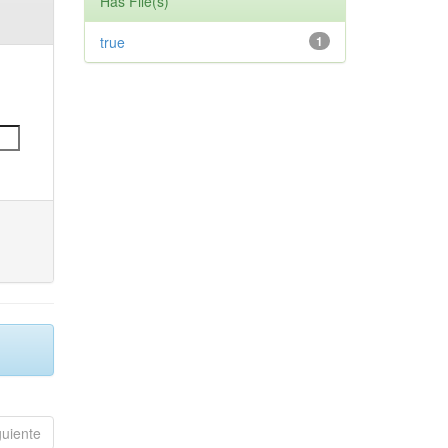
Has File(s)
true
1
guiente