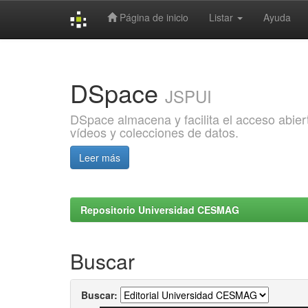
Página de inicio
Listar
Ayuda
Skip
navigation
DSpace
JSPUI
DSpace almacena y facilita el acceso abiert
vídeos y colecciones de datos.
Leer más
Repositorio Universidad CESMAG
Buscar
Buscar: