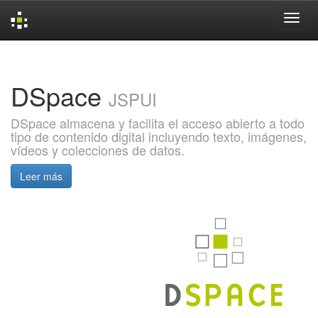
Skip
navigation
DSpace
JSPUI
DSpace almacena y facilita el acceso abierto a todo
tipo de contenido digital incluyendo texto, imágenes,
vídeos y colecciones de datos.
Leer más