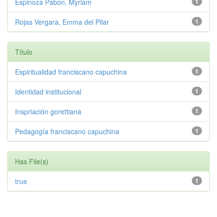
Espinoza Pabón, Myriam
1
Rojas Vergara, Emma del Pilar
1
Título
Espiritualidad franciscano capuchina
1
Identidad institucional
1
Inspriación gorettiana
1
Pedagogía franciscano capuchina
1
Has File(s)
true
1