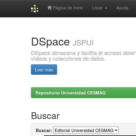
Página de inicio
Listar
Ayuda
Skip
navigation
DSpace
JSPUI
DSpace almacena y facilita el acceso abiert
vídeos y colecciones de datos.
Leer más
Repositorio Universidad CESMAG
Buscar
Buscar: