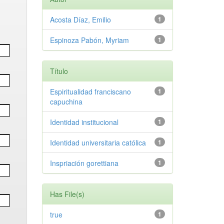
Acosta Díaz, Emilio
1
Espinoza Pabón, Myriam
1
Título
Espiritualidad franciscano
1
capuchina
Identidad institucional
1
Identidad universitaria católica
1
Inspriación gorettiana
1
Has File(s)
true
1