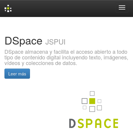
Skip
navigation
DSpace
JSPUI
DSpace almacena y facilita el acceso abierto a todo
tipo de contenido digital incluyendo texto, imágenes,
vídeos y colecciones de datos.
Leer más