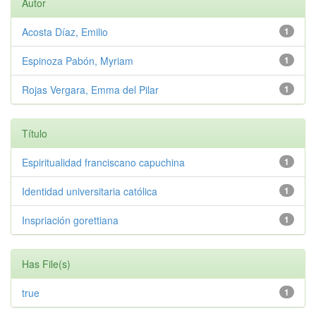
Autor
Acosta Díaz, Emilio
1
Espinoza Pabón, Myriam
1
Rojas Vergara, Emma del Pilar
1
Título
Espiritualidad franciscano capuchina
1
Identidad universitaria católica
1
Inspriación gorettiana
1
Has File(s)
true
1