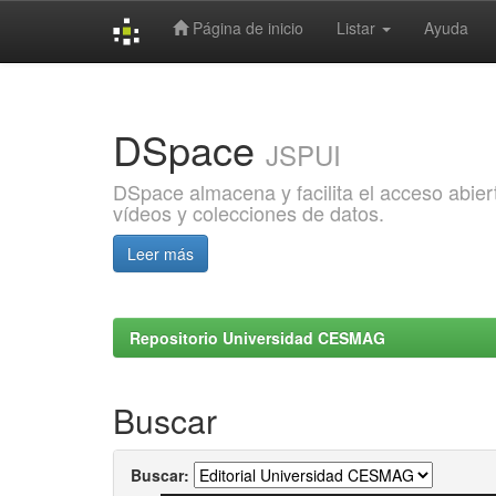
Página de inicio
Listar
Ayuda
Skip
navigation
DSpace
JSPUI
DSpace almacena y facilita el acceso abiert
vídeos y colecciones de datos.
Leer más
Repositorio Universidad CESMAG
Buscar
Buscar: