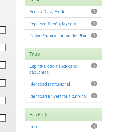
Acosta Díaz, Emilio
1
Espinoza Pabón, Myriam
1
Rojas Vergara, Emma del Pilar
1
Título
Espiritualidad franciscano
1
capuchina
Identidad institucional
1
Identidad universitaria católica
1
Has File(s)
true
1