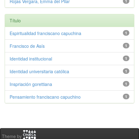
Rojas Vergara, Emma del Pilar
1
Título
Espiritualidad franciscano capuchina
1
Francisco de Asís
1
Identidad institucional
1
Identidad universitaria católica
1
Inspriación gorettiana
1
Pensamiento franciscano capuchino
1
Theme by