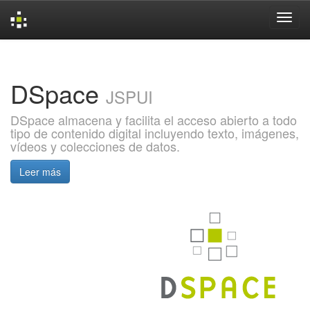
Skip
navigation
DSpace
JSPUI
DSpace almacena y facilita el acceso abierto a todo
tipo de contenido digital incluyendo texto, imágenes,
vídeos y colecciones de datos.
Leer más