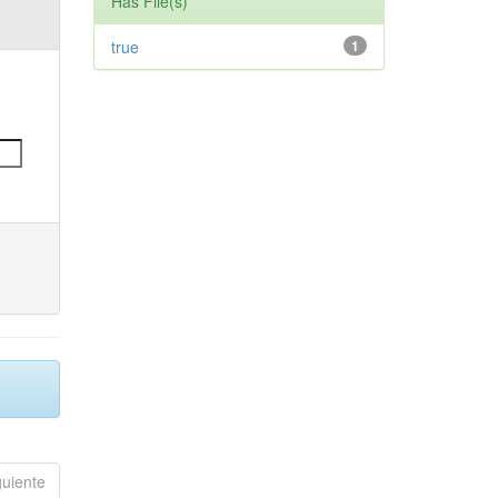
Has File(s)
true
1
guiente