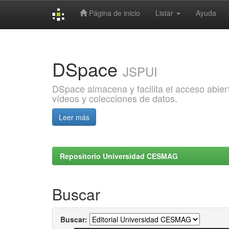
Página de inicio
Listar
Ayuda
Skip
navigation
DSpace
JSPUI
DSpace almacena y facilita el acceso abiert
vídeos y colecciones de datos.
Leer más
Repositorio Universidad CESMAG
Buscar
Buscar: