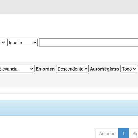
En orden
Autor/registro
Anterior
1
Si