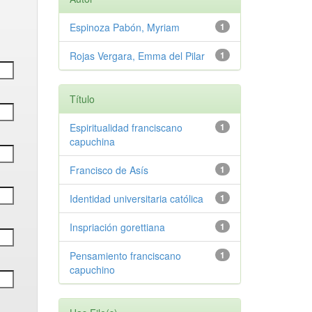
Espinoza Pabón, Myriam
1
Rojas Vergara, Emma del Pilar
1
Título
Espiritualidad franciscano
1
capuchina
Francisco de Asís
1
Identidad universitaria católica
1
Inspriación gorettiana
1
Pensamiento franciscano
1
capuchino