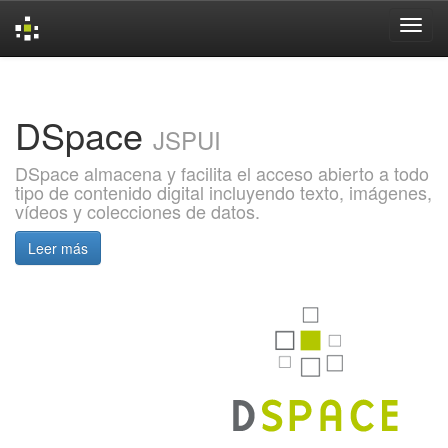
Skip
navigation
DSpace
JSPUI
DSpace almacena y facilita el acceso abierto a todo
tipo de contenido digital incluyendo texto, imágenes,
vídeos y colecciones de datos.
Leer más