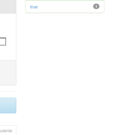
true
1
guiente