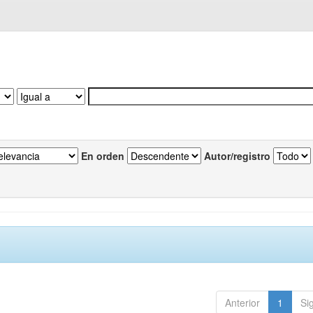
En orden
Autor/registro
Anterior
1
Si