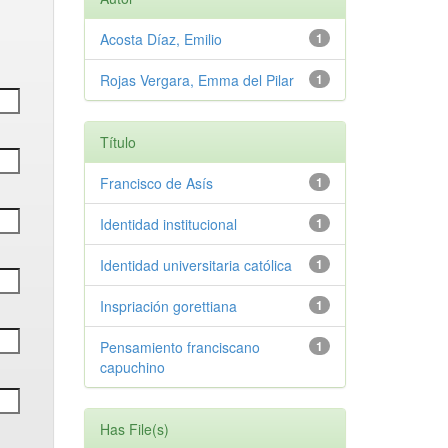
Acosta Díaz, Emilio
1
Rojas Vergara, Emma del Pilar
1
Título
Francisco de Asís
1
Identidad institucional
1
Identidad universitaria católica
1
Inspriación gorettiana
1
Pensamiento franciscano
1
capuchino
Has File(s)