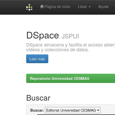
Página de inicio
Listar
Ayuda
Skip
navigation
DSpace
JSPUI
DSpace almacena y facilita el acceso abiert
vídeos y colecciones de datos.
Leer más
Repositorio Universidad CESMAG
Buscar
Buscar: