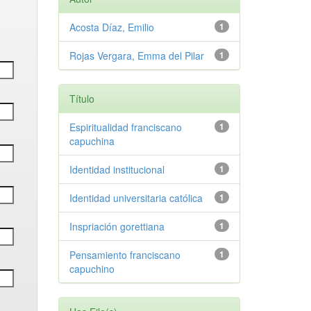
Acosta Díaz, Emilio
1
Rojas Vergara, Emma del Pilar
1
Título
Espiritualidad franciscano
1
capuchina
Identidad institucional
1
Identidad universitaria católica
1
Inspriación gorettiana
1
Pensamiento franciscano
1
capuchino