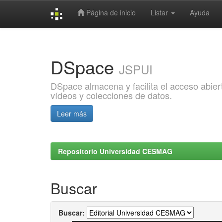
Página de inicio
Listar
Ayuda
Skip
navigation
DSpace
JSPUI
DSpace almacena y facilita el acceso abiert
vídeos y colecciones de datos.
Leer más
Repositorio Universidad CESMAG
Buscar
Buscar: