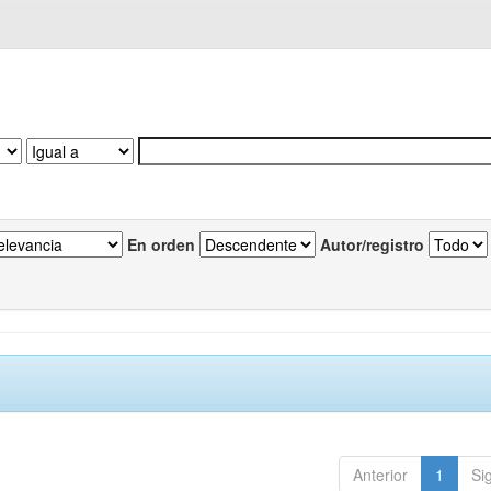
En orden
Autor/registro
Anterior
1
Si