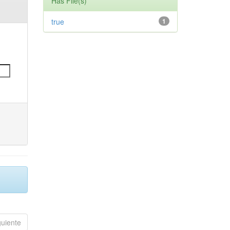
Has File(s)
true
1
guiente