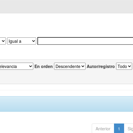
En orden
Autor/registro
Anterior
1
Si