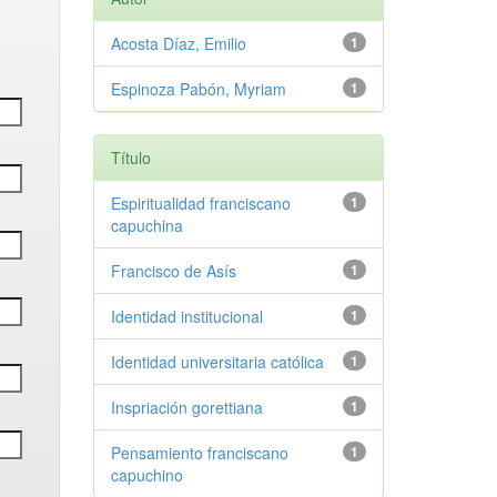
Acosta Díaz, Emilio
1
Espinoza Pabón, Myriam
1
Título
Espiritualidad franciscano
1
capuchina
Francisco de Asís
1
Identidad institucional
1
Identidad universitaria católica
1
Inspriación gorettiana
1
Pensamiento franciscano
1
capuchino