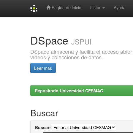
Página de inicio
Listar
Ayuda
Skip
navigation
DSpace
JSPUI
DSpace almacena y facilita el acceso abiert
vídeos y colecciones de datos.
Leer más
Repositorio Universidad CESMAG
Buscar
Buscar: