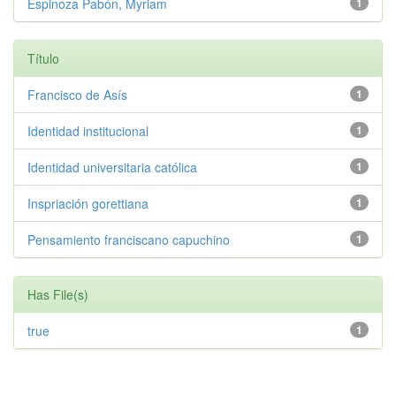
Espinoza Pabón, Myriam
1
Título
Francisco de Asís
1
Identidad institucional
1
Identidad universitaria católica
1
Inspriación gorettiana
1
Pensamiento franciscano capuchino
1
Has File(s)
true
1