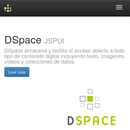
Skip
navigation
DSpace
JSPUI
DSpace almacena y facilita el acceso abierto a todo
tipo de contenido digital incluyendo texto, imágenes,
vídeos y colecciones de datos.
Leer más