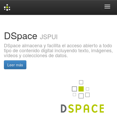
Skip
navigation
DSpace
JSPUI
DSpace almacena y facilita el acceso abierto a todo
tipo de contenido digital incluyendo texto, imágenes,
vídeos y colecciones de datos.
Leer más