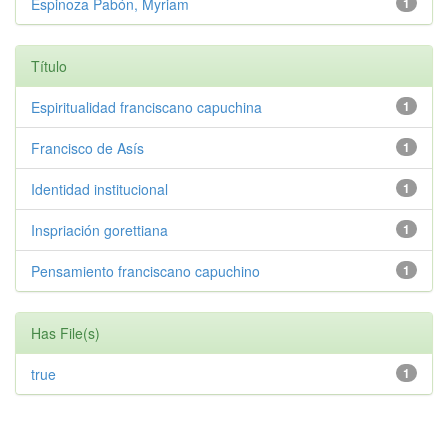
Espinoza Pabón, Myriam
1
Título
Espiritualidad franciscano capuchina
1
Francisco de Asís
1
Identidad institucional
1
Inspriación gorettiana
1
Pensamiento franciscano capuchino
1
Has File(s)
true
1