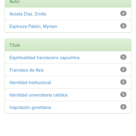
Autor
Acosta Díaz, Emilio
1
Espinoza Pabón, Myriam
1
Título
Espiritualidad franciscano capuchina
1
Francisco de Asís
1
Identidad institucional
1
Identidad universitaria católica
1
Inspriación gorettiana
1