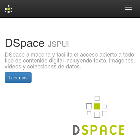
Skip
navigation
DSpace
JSPUI
DSpace almacena y facilita el acceso abierto a todo
tipo de contenido digital incluyendo texto, imágenes,
vídeos y colecciones de datos.
Leer más