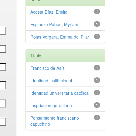
Acosta Díaz, Emilio
1
Espinoza Pabón, Myriam
1
Rojas Vergara, Emma del Pilar
1
Título
Francisco de Asís
1
Identidad institucional
1
Identidad universitaria católica
1
Inspriación gorettiana
1
Pensamiento franciscano
1
capuchino