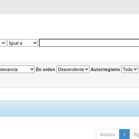
En orden
Autor/registro
Anterior
1
Si