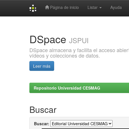
Página de inicio
Listar
Ayuda
Skip
navigation
DSpace
JSPUI
DSpace almacena y facilita el acceso abiert
vídeos y colecciones de datos.
Leer más
Repositorio Universidad CESMAG
Buscar
Buscar: