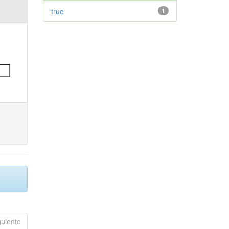
true
1
guiente