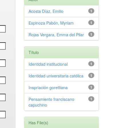
Acosta Díaz, Emilio
1
Espinoza Pabón, Myriam
1
Rojas Vergara, Emma del Pilar
1
Título
Identidad institucional
1
Identidad universitaria católica
1
Inspriación gorettiana
1
Pensamiento franciscano
1
capuchino
Has File(s)