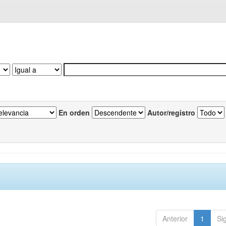
En orden
Autor/registro
Anterior
1
Si