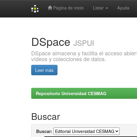
Página de inicio
Listar
Ayuda
Skip
navigation
DSpace
JSPUI
DSpace almacena y facilita el acceso abiert
vídeos y colecciones de datos.
Leer más
Repositorio Universidad CESMAG
Buscar
Buscar: