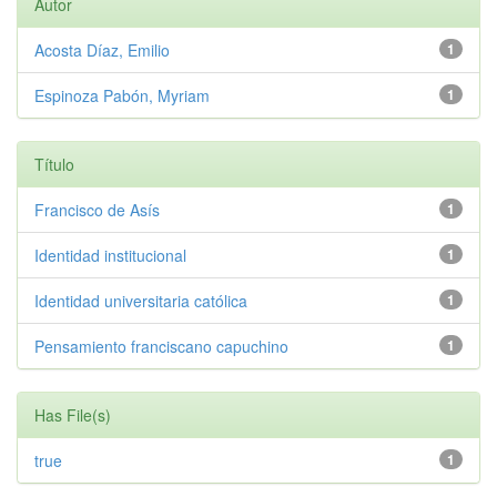
Autor
Acosta Díaz, Emilio
1
Espinoza Pabón, Myriam
1
Título
Francisco de Asís
1
Identidad institucional
1
Identidad universitaria católica
1
Pensamiento franciscano capuchino
1
Has File(s)
true
1