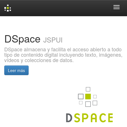
Skip
navigation
DSpace
JSPUI
DSpace almacena y facilita el acceso abierto a todo
tipo de contenido digital incluyendo texto, imágenes,
vídeos y colecciones de datos.
Leer más