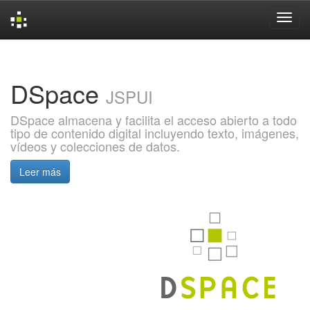
Skip
navigation
DSpace
JSPUI
DSpace almacena y facilita el acceso abierto a todo
tipo de contenido digital incluyendo texto, imágenes,
vídeos y colecciones de datos.
Leer más