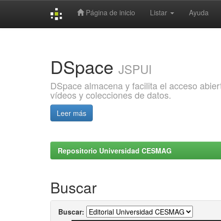
Página de inicio
Listar
Ayuda
Skip
navigation
DSpace
JSPUI
DSpace almacena y facilita el acceso abiert
vídeos y colecciones de datos.
Leer más
Repositorio Universidad CESMAG
Buscar
Buscar: