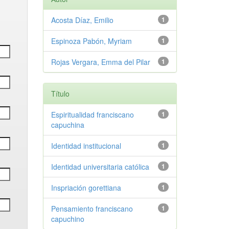
Acosta Díaz, Emilio
1
Espinoza Pabón, Myriam
1
Rojas Vergara, Emma del Pilar
1
Título
Espiritualidad franciscano
1
capuchina
Identidad institucional
1
Identidad universitaria católica
1
Inspriación gorettiana
1
Pensamiento franciscano
1
capuchino