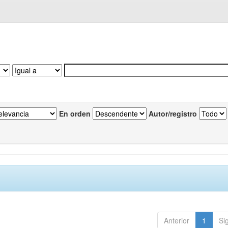
En orden
Autor/registro
Anterior
1
Si