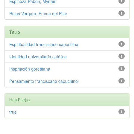
Espinoza Pabón, Myriam
1
Rojas Vergara, Emma del Pilar
1
Título
Espiritualidad franciscano capuchina
1
Identidad universitaria católica
1
Inspriación gorettiana
1
Pensamiento franciscano capuchino
1
Has File(s)
true
1