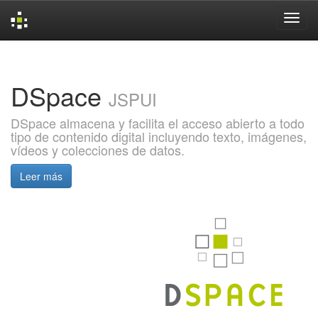
Skip
navigation
DSpace
JSPUI
DSpace almacena y facilita el acceso abierto a todo
tipo de contenido digital incluyendo texto, imágenes,
vídeos y colecciones de datos.
Leer más