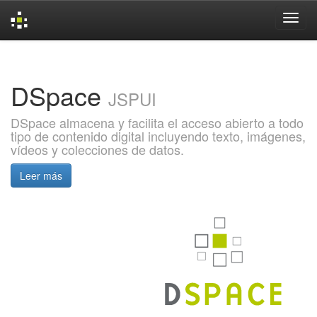
Skip
navigation
DSpace
JSPUI
DSpace almacena y facilita el acceso abierto a todo
tipo de contenido digital incluyendo texto, imágenes,
vídeos y colecciones de datos.
Leer más