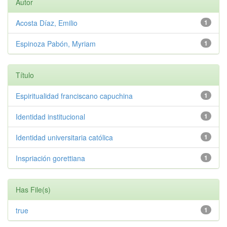
Autor
Acosta Díaz, Emilio
1
Espinoza Pabón, Myriam
1
Título
Espiritualidad franciscano capuchina
1
Identidad institucional
1
Identidad universitaria católica
1
Inspriación gorettiana
1
Has File(s)
true
1