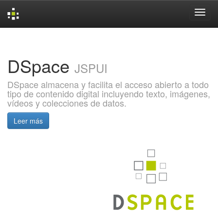
Skip
navigation
DSpace
JSPUI
DSpace almacena y facilita el acceso abierto a todo
tipo de contenido digital incluyendo texto, imágenes,
vídeos y colecciones de datos.
Leer más