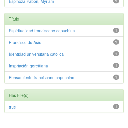
Espinoza Pabón, Myriam
1
Título
Espiritualidad franciscano capuchina
1
Francisco de Asís
1
Identidad universitaria católica
1
Inspriación gorettiana
1
Pensamiento franciscano capuchino
1
Has File(s)
true
1