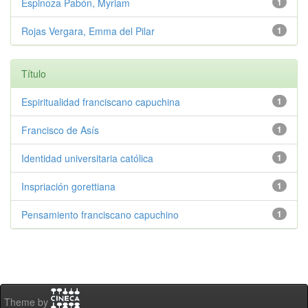
Espinoza Pabón, Myriam
1
Rojas Vergara, Emma del Pilar
1
Título
Espiritualidad franciscano capuchina
1
Francisco de Asís
1
Identidad universitaria católica
1
Inspriación gorettiana
1
Pensamiento franciscano capuchino
1
Theme by