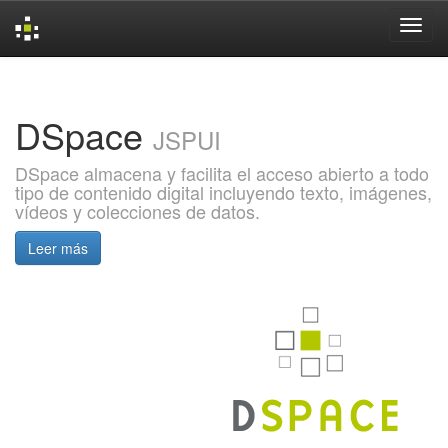
Skip
navigation
DSpace
JSPUI
DSpace almacena y facilita el acceso abierto a todo
tipo de contenido digital incluyendo texto, imágenes,
vídeos y colecciones de datos.
Leer más