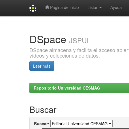
Página de inicio
Listar
Ayuda
Skip
navigation
DSpace
JSPUI
DSpace almacena y facilita el acceso abiert
vídeos y colecciones de datos.
Leer más
Repositorio Universidad CESMAG
Buscar
Buscar: