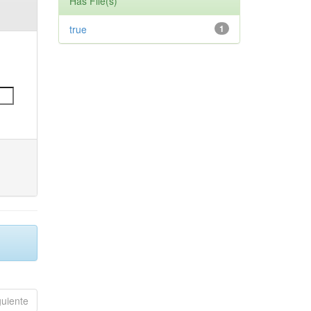
Has File(s)
true
1
guiente