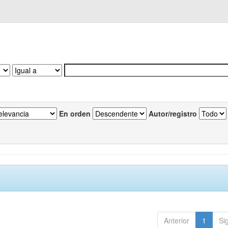
En orden
Autor/registro
Anterior
1
Si