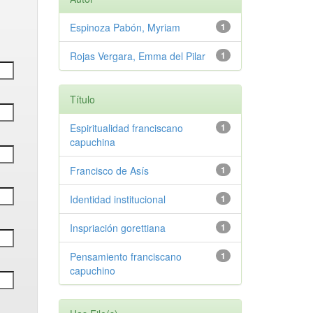
Espinoza Pabón, Myriam
1
Rojas Vergara, Emma del Pilar
1
Título
Espiritualidad franciscano
1
capuchina
Francisco de Asís
1
Identidad institucional
1
Inspriación gorettiana
1
Pensamiento franciscano
1
capuchino