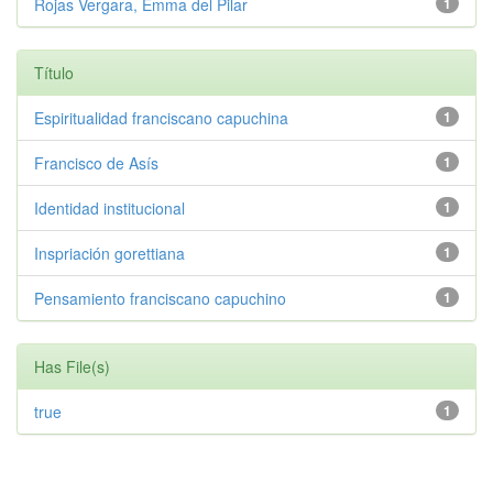
Rojas Vergara, Emma del Pilar
1
Título
Espiritualidad franciscano capuchina
1
Francisco de Asís
1
Identidad institucional
1
Inspriación gorettiana
1
Pensamiento franciscano capuchino
1
Has File(s)
true
1