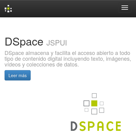
Skip
navigation
DSpace
JSPUI
DSpace almacena y facilita el acceso abierto a todo
tipo de contenido digital incluyendo texto, imágenes,
vídeos y colecciones de datos.
Leer más