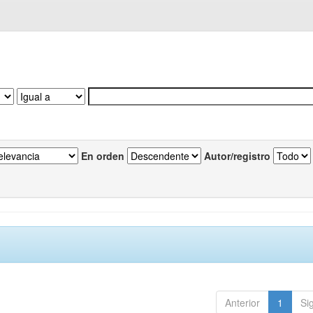
En orden
Autor/registro
Anterior
1
Si