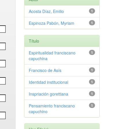
Acosta Díaz, Emilio
1
Espinoza Pabón, Myriam
1
Título
Espiritualidad franciscano
1
capuchina
Francisco de Asís
1
Identidad institucional
1
Inspriación gorettiana
1
Pensamiento franciscano
1
capuchino