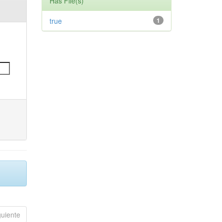
Has File(s)
true
1
guiente