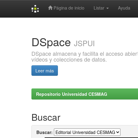
Página de inicio
Listar
Ayuda
Skip
navigation
DSpace
JSPUI
DSpace almacena y facilita el acceso abiert
vídeos y colecciones de datos.
Leer más
Repositorio Universidad CESMAG
Buscar
Buscar: