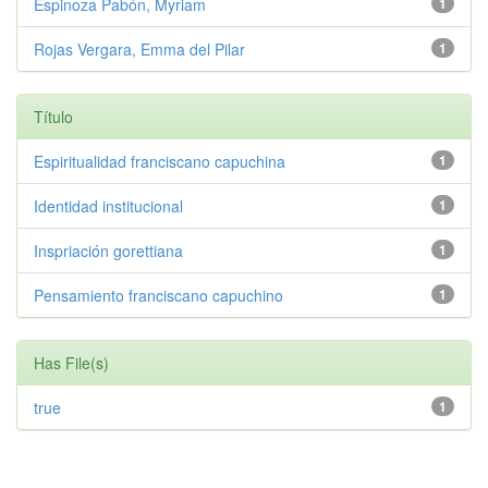
Espinoza Pabón, Myriam
1
Rojas Vergara, Emma del Pilar
1
Título
Espiritualidad franciscano capuchina
1
Identidad institucional
1
Inspriación gorettiana
1
Pensamiento franciscano capuchino
1
Has File(s)
true
1