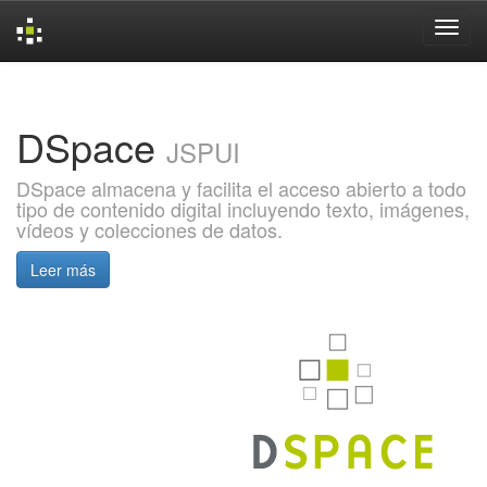
Skip
navigation
DSpace
JSPUI
DSpace almacena y facilita el acceso abierto a todo
tipo de contenido digital incluyendo texto, imágenes,
vídeos y colecciones de datos.
Leer más