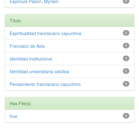
Espinoza Pabón, Myriam
1
Título
Espiritualidad franciscano capuchina
1
Francisco de Asís
1
Identidad institucional
1
Identidad universitaria católica
1
Pensamiento franciscano capuchino
1
Has File(s)
true
1