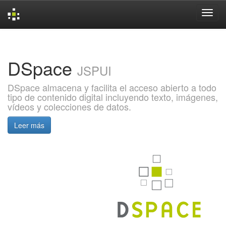
Skip
navigation
DSpace
JSPUI
DSpace almacena y facilita el acceso abierto a todo
tipo de contenido digital incluyendo texto, imágenes,
vídeos y colecciones de datos.
Leer más