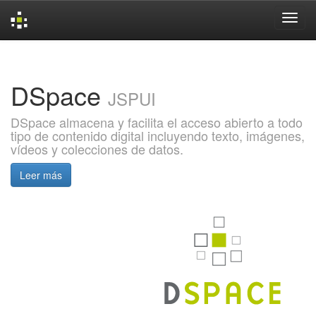
Skip
navigation
DSpace
JSPUI
DSpace almacena y facilita el acceso abierto a todo
tipo de contenido digital incluyendo texto, imágenes,
vídeos y colecciones de datos.
Leer más