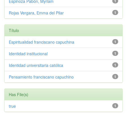
Espinoza Pabón, Myriam
1
Rojas Vergara, Emma del Pilar
1
Título
Espiritualidad franciscano capuchina
1
Identidad institucional
1
Identidad universitaria católica
1
Pensamiento franciscano capuchino
1
Has File(s)
true
1