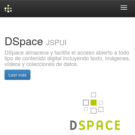
Skip
navigation
DSpace
JSPUI
DSpace almacena y facilita el acceso abierto a todo
tipo de contenido digital incluyendo texto, imágenes,
vídeos y colecciones de datos.
Leer más