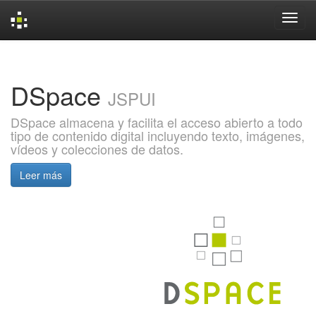
Skip
navigation
DSpace
JSPUI
DSpace almacena y facilita el acceso abierto a todo
tipo de contenido digital incluyendo texto, imágenes,
vídeos y colecciones de datos.
Leer más