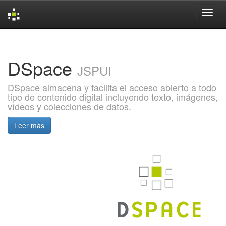
Skip
navigation
DSpace
JSPUI
DSpace almacena y facilita el acceso abierto a todo
tipo de contenido digital incluyendo texto, imágenes,
vídeos y colecciones de datos.
Leer más