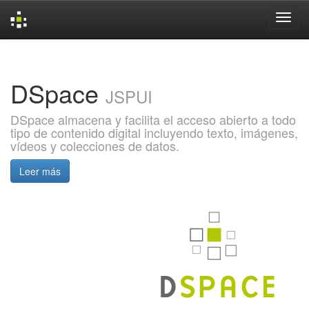
Skip
navigation
DSpace
JSPUI
DSpace almacena y facilita el acceso abierto a todo
tipo de contenido digital incluyendo texto, imágenes,
vídeos y colecciones de datos.
Leer más