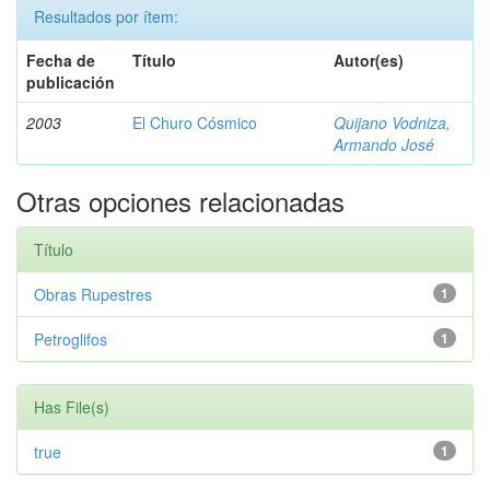
Resultados por ítem:
Fecha de
Título
Autor(es)
publicación
2003
El Churo Cósmico
Quijano Vodniza,
Armando José
Otras opciones relacionadas
Título
Obras Rupestres
1
Petroglifos
1
Has File(s)
true
1