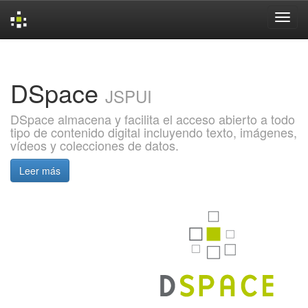
Skip
navigation
DSpace
JSPUI
DSpace almacena y facilita el acceso abierto a todo
tipo de contenido digital incluyendo texto, imágenes,
vídeos y colecciones de datos.
Leer más