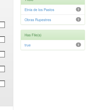
Etnia de los Pastos
1
Obras Rupestres
1
Has File(s)
true
1