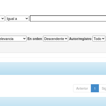
En orden
Autor/registro
Anterior
1
Si