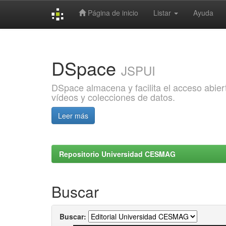
Página de inicio
Listar
Ayuda
Skip
navigation
DSpace
JSPUI
DSpace almacena y facilita el acceso abiert
vídeos y colecciones de datos.
Leer más
Repositorio Universidad CESMAG
Buscar
Buscar: