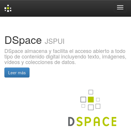
Skip
navigation
DSpace
JSPUI
DSpace almacena y facilita el acceso abierto a todo
tipo de contenido digital incluyendo texto, imágenes,
vídeos y colecciones de datos.
Leer más