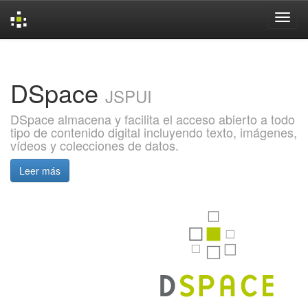
Skip
navigation
DSpace
JSPUI
DSpace almacena y facilita el acceso abierto a todo
tipo de contenido digital incluyendo texto, imágenes,
vídeos y colecciones de datos.
Leer más