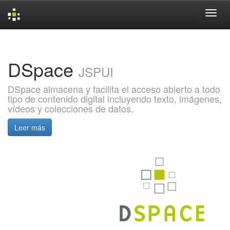
Skip
navigation
DSpace
JSPUI
DSpace almacena y facilita el acceso abierto a todo
tipo de contenido digital incluyendo texto, imágenes,
vídeos y colecciones de datos.
Leer más