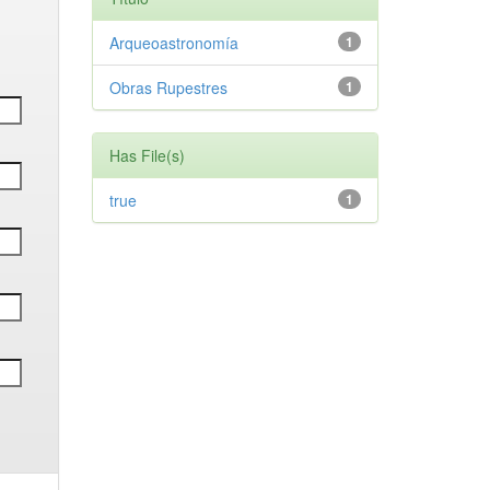
Arqueoastronomía
1
Obras Rupestres
1
Has File(s)
true
1