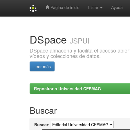
Página de inicio
Listar
Ayuda
Skip
navigation
DSpace
JSPUI
DSpace almacena y facilita el acceso abiert
vídeos y colecciones de datos.
Leer más
Repositorio Universidad CESMAG
Buscar
Buscar: