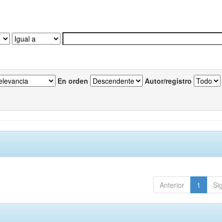
En orden
Autor/registro
Anterior
1
Si