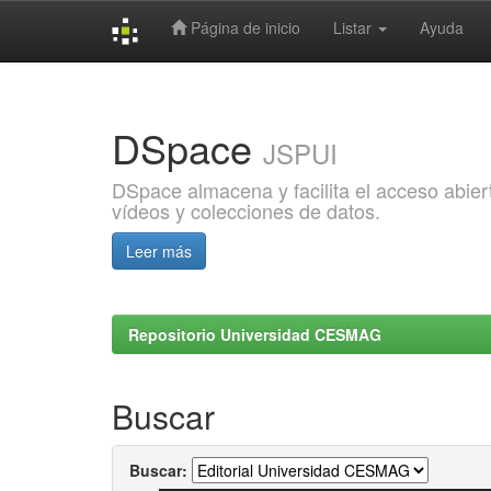
Página de inicio
Listar
Ayuda
Skip
navigation
DSpace
JSPUI
DSpace almacena y facilita el acceso abiert
vídeos y colecciones de datos.
Leer más
Repositorio Universidad CESMAG
Buscar
Buscar: