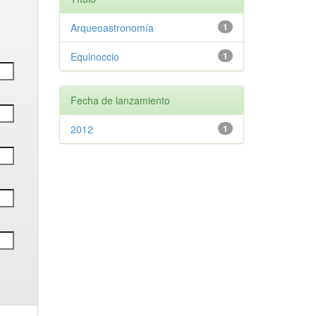
Arqueoastronomía
1
Equinoccio
1
Fecha de lanzamiento
2012
1