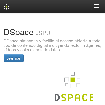
Skip
navigation
DSpace
JSPUI
DSpace almacena y facilita el acceso abierto a todo
tipo de contenido digital incluyendo texto, imágenes,
vídeos y colecciones de datos.
Leer más