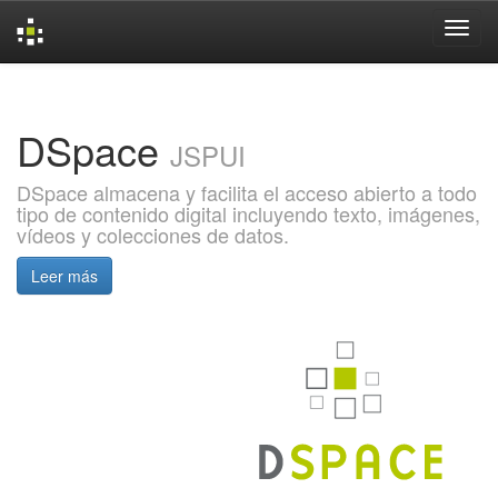
Skip
navigation
DSpace
JSPUI
DSpace almacena y facilita el acceso abierto a todo
tipo de contenido digital incluyendo texto, imágenes,
vídeos y colecciones de datos.
Leer más