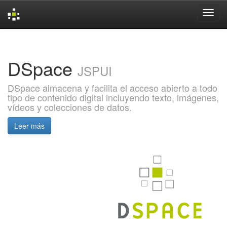
Skip
navigation
DSpace
JSPUI
DSpace almacena y facilita el acceso abierto a todo
tipo de contenido digital incluyendo texto, imágenes,
vídeos y colecciones de datos.
Leer más