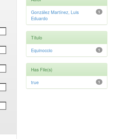
González Martínez, Luis
1
Eduardo
Título
Equinoccio
1
Has File(s)
true
1