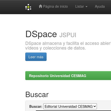
Página de inicio
Listar
Ayuda
Skip
navigation
DSpace
JSPUI
DSpace almacena y facilita el acceso abiert
vídeos y colecciones de datos.
Leer más
Repositorio Universidad CESMAG
Buscar
Buscar: