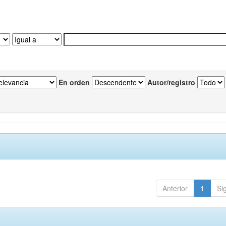
En orden
Autor/registro
Anterior
1
Si