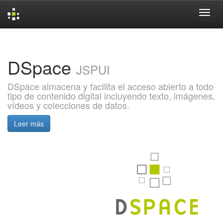
Skip
navigation
DSpace
JSPUI
DSpace almacena y facilita el acceso abierto a todo
tipo de contenido digital incluyendo texto, imágenes,
vídeos y colecciones de datos.
Leer más