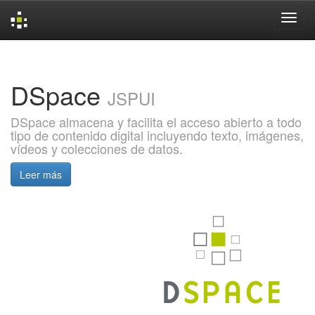
Skip
navigation
DSpace
JSPUI
DSpace almacena y facilita el acceso abierto a todo
tipo de contenido digital incluyendo texto, imágenes,
vídeos y colecciones de datos.
Leer más