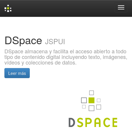
Skip
navigation
DSpace
JSPUI
DSpace almacena y facilita el acceso abierto a todo
tipo de contenido digital incluyendo texto, imágenes,
vídeos y colecciones de datos.
Leer más